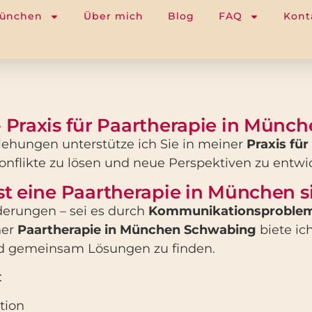
München
Über mich
Blog
FAQ
Kont
- Praxis für Paartherapie in Mün
iehungen unterstütze ich Sie in meiner
Praxis fü
Konflikte zu lösen und neue Perspektiven zu entwi
t eine Paartherapie in München s
derungen – sei es durch
Kommunikationsprobleme
ner
Paartherapie in München Schwabing
biete ic
d gemeinsam Lösungen zu finden.
:
tion