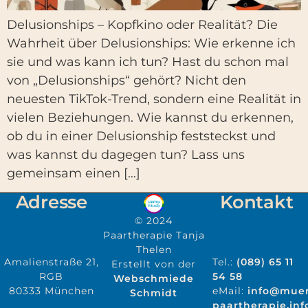
Delusionships – Kopfkino oder Realität? Die
Wahrheit über Delusionships: Wie erkenne ich
sie und was kann ich tun? Hast du schon mal
von „Delusionships“ gehört? Nicht den
neuesten TikTok-Trend, sondern eine Realität in
vielen Beziehungen. Wie kannst du erkennen,
ob du in einer Delusionship feststeckst und
was kannst du dagegen tun? Lass uns
gemeinsam einen […]
Adresse
Kontakt
© 2024
Paartherapie Tanja
Thelen
Amalienstraße 21,
Tel.:
(089) 65 11
Erstellt von der
RGB
54 58
Webschmiede
80333 München
eMail:
info@mue
Schmidt
paartherapie.inf