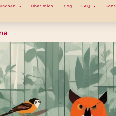
München
Über mich
Blog
FAQ
Kont
ma